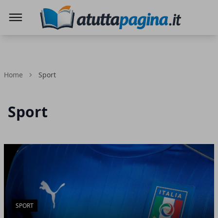
Atuttapagina.it
Home
Sport
Sport
Articoli in Evidenza
SPORT